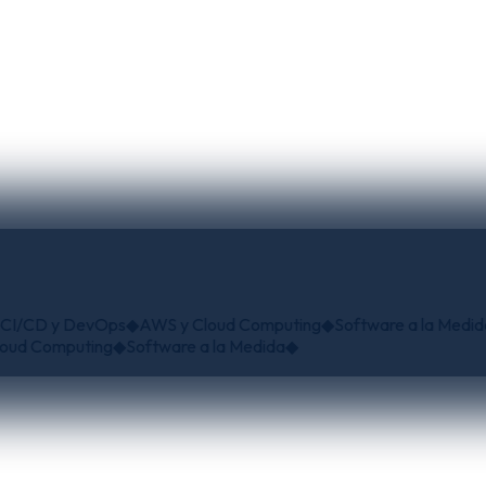
D y DevOps
◆
AWS y Cloud Computing
◆
Software a la Medida
◆
Ar
Computing
◆
Software a la Medida
◆