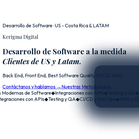
Desarrollo de Software · US - Costa Rica & LATAM
Kerigma Digital
Desarrollo de Software a la medida
Clientes de US y Latam.
Back End, Front End, Best Software Quality CI/CD, AWS.
Contáctanos y hablamos →
Nuestras Metodologías
ernas de Software
◆
Integraciones con APIs
◆
Testing y QA
◆
CI/C
ciones con APIs
◆
Testing y QA
◆
CI/CD y DevOps
◆
AWS y Cloud 