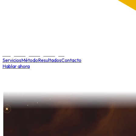
Kerigma Digital
erigma Digital
Servicios
Método
Resultados
Contacto
Hablar ahora